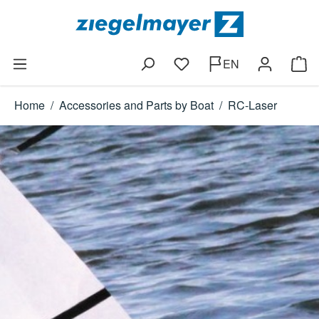
Skip to main content
EN
You have 0 wishlist items
Shop
Home
/
Accessories and Parts by Boat
/
RC-Laser