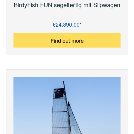
BirdyFish FUN segelfertig mit Slipwagen
€24,890.00*
Regular price:
Find out more