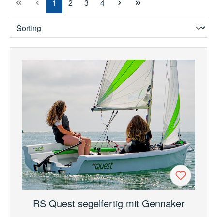
Page
Page
Page
Page
1
2
3
4
RS Quest segelfertig mit Gennaker