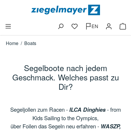
Skip to main content
EN
You have 0 wishlist items
Shop
Home
/
Boats
Segelboote nach jedem
Geschmack. Welches passt zu
Dir?
Segeljollen zum Racen -
ILCA Dinghies
- from
Kids Sailing to the Oympics,
über Foilen das Segeln neu erfahren -
WASZP,