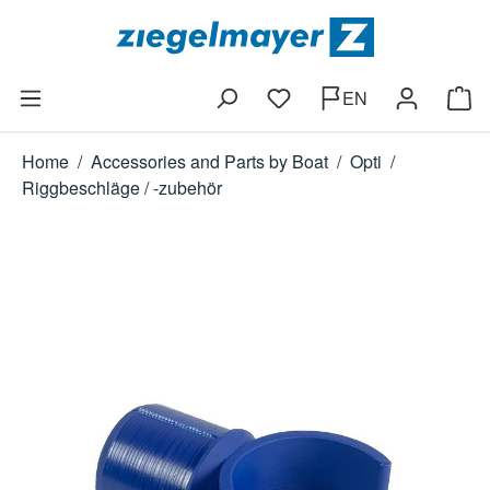
Skip to main content
EN
You have 0 wishlist items
Shop
Home
/
Accessories and Parts by Boat
/
Opti
/
Riggbeschläge / -zubehör
Skip image gallery