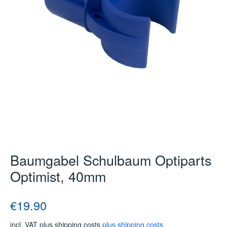
Baumgabel Schulbaum Optiparts
Optimist, 40mm
Regular price:
€19.90
incl. VAT plus shipping costs
plus shipping costs