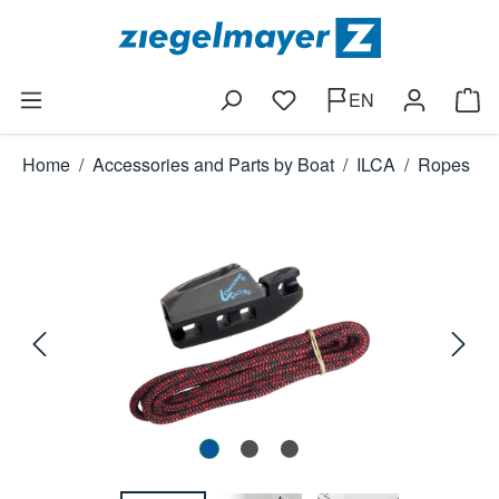
Skip to main content
EN
You have 0 wishlist items
Shop
Home
/
Accessories and Parts by Boat
/
ILCA
/
Ropes
Skip image gallery