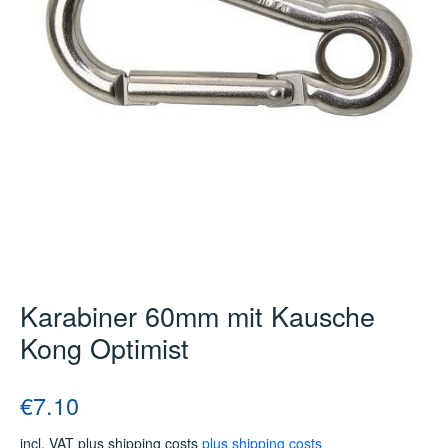
Karabiner 60mm mit Kausche
Kong Optimist
Regular price:
€7.10
incl. VAT plus shipping costs
plus shipping costs