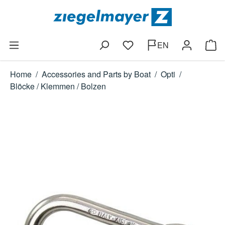
Skip to main content
EN
You have 0 wishlist items
Shop
Home
/
Accessories and Parts by Boat
/
Opti
/
Blöcke / Klemmen / Bolzen
Skip image gallery