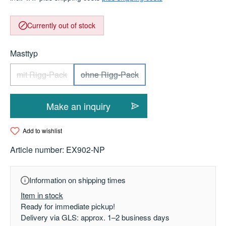
Currently out of stock
Select
Masttyp
mit Rigg-Pack
ohne Rigg-Pack
(This option is currently unavailable.)
(This option is currently unavailable.
Make an inquiry
Add to wishlist
Article number:
EX902-NP
Information on shipping times
Item in stock
Ready for immediate pickup!
Delivery via GLS: approx. 1–2 business days