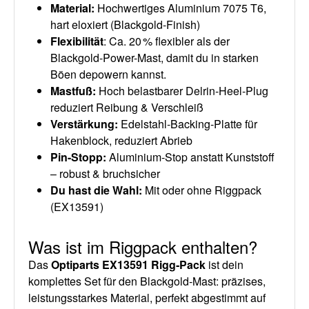
Material
:
Hochwertiges Aluminium 7075 T6,
hart eloxiert (Blackgold-Finish)
Flexibilität
: Ca. 20 % flexibler als der
Blackgold-Power-Mast, damit du in starken
Böen depowern kannst.
Mastfuß
:
Hoch belastbarer Delrin-Heel‑Plug
reduziert Reibung & Verschleiß
Verstärkung
:
Edelstahl‑Backing‑Platte für
Hakenblock, reduziert Abrieb
Pin-Stopp
:
Aluminium‑Stop anstatt Kunststoff
– robust & bruchsicher
Du hast die Wahl
:
Mit oder ohne Riggpack
(
EX13591
)
Was ist im Riggpack enthalten?
Das
Optiparts EX13591 Rigg‑Pack
ist dein
komplettes Set für den Blackgold‑Mast: präzises,
leistungsstarkes Material, perfekt abgestimmt auf