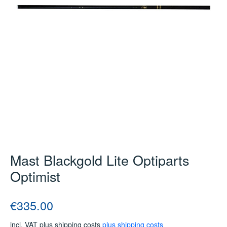
Mast Blackgold Lite Optiparts
Optimist
Regular price:
€335.00
incl. VAT plus shipping costs
plus shipping costs