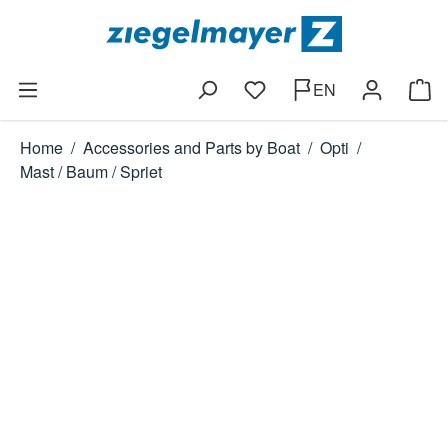
Skip to main content
EN
You have 0 wishlist items
Shop
Home
/
Accessories and Parts by Boat
/
Opti
/
Mast / Baum / Spriet
Skip image gallery