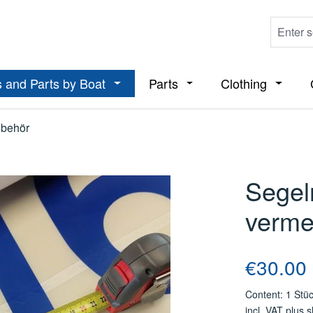
 and Parts by Boat
Parts
Clothing
ropdown menu from the category Boats
Open or close the dropdown menu from t
Open or close the dropdo
Open or
ubehör
Segel
verme
Regular price
€30.00
Content:
1 Stü
incl. VAT plus 