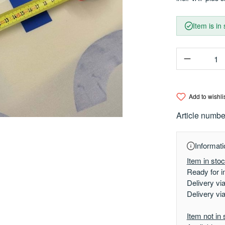
Item is in
Product Q
Add to wishli
Article numbe
Informati
Item in sto
Ready for i
Delivery vi
Delivery vi
Item not in 