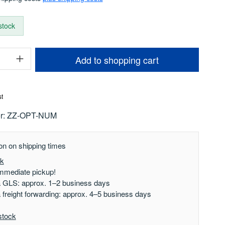
 stock
uantity: Enter the desired amount or use t
Add to shopping cart
st
r:
ZZ-OPT-NUM
on on shipping times
ck
mmediate pickup!
a GLS: approx. 1–2 business days
a freight forwarding: approx. 4–5 business days
stock