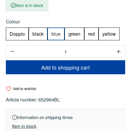
Item is in stock
Select
Colour
Doppio
black
blue
green
red
yellow
Product Quantity: Enter the desired amount o
Add to shopping cart
Add to wishlist
Article number:
652964BL
Information on shipping times
Item in stock