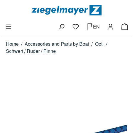
Skip to main content
EN
You have 0 wishlist items
Shop
Home
/
Accessories and Parts by Boat
/
Opti
/
Schwert / Ruder / Pinne
Skip image gallery