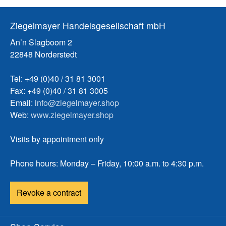
und internationalen
si
Ranglistenregatten. Versand per
Se
Ziegelmayer Handelsgesellschaft mbH
Spedition
Ra
An’n Slagboom 2
ei
22848 Norderstedt
M
Gl
Tel: +49 (0)40 / 31 81 3001
ve
Fax: +49 (0)40 / 31 81 3005
CS
Email:
info@ziegelmayer.shop
s
Web:
www.ziegelmayer.shop
Ma
(4
Visits by appointment only
(S
Co
Phone hours: Monday – Friday, 10:00 a.m. to 4:30 p.m.
tr
tr
Revoke a contract
Tr
ei
Re