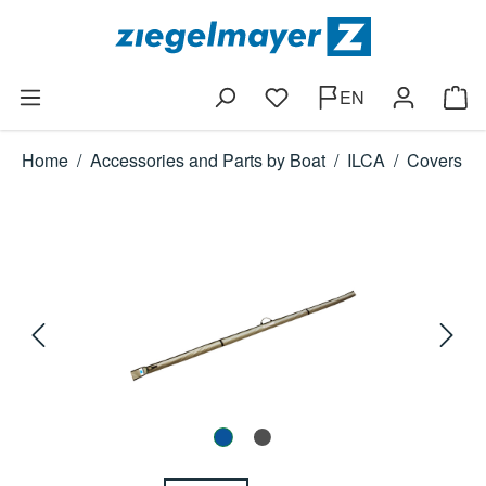
Skip to main content
EN
You have 0 wishlist items
Shop
Home
/
Accessories and Parts by Boat
/
ILCA
/
Covers
Skip image gallery