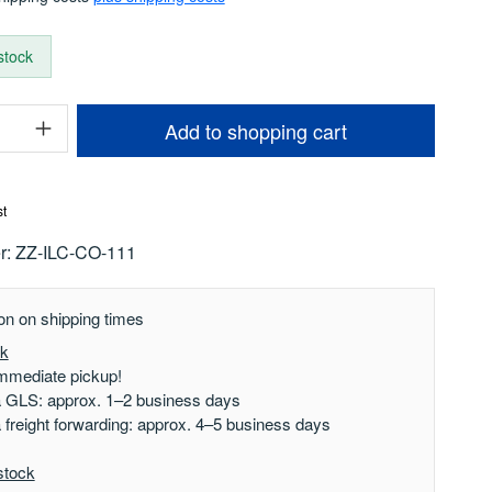
 stock
uantity: Enter the desired amount or use t
Add to shopping cart
st
r:
ZZ-ILC-CO-111
on on shipping times
ck
mmediate pickup!
a GLS: approx. 1–2 business days
a freight forwarding: approx. 4–5 business days
stock