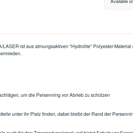
Available o
/LASER ist aus atmungsaktiven "Hydrolite" Polyester-Material 
vermieden.
chlägen, um die Persenning vor Abrieb zu schützen
tteile unter ihr Platz finden, dabei bleibt der Rand der Perse
als auch für den Transport geeignet und bietet Schutz vor Sonn