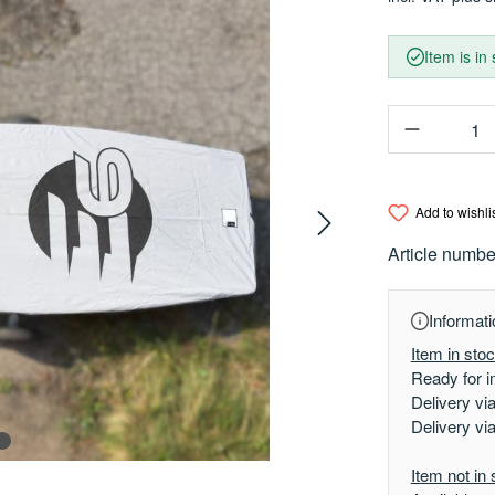
Item is in
Product Q
Add to wishli
Article numbe
Informati
Item in sto
Ready for i
Delivery vi
Delivery vi
Item not in 