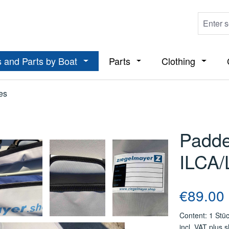
 and Parts by Boat
Parts
Clothing
ropdown menu from the category Boats
Open or close the dropdown menu from t
Open or close the dropdo
Open or
es
Padde
ILCA/
Regular price
€89.00
Content:
1 Stü
incl. VAT plus 