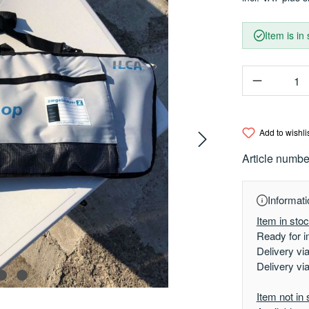
Item is in
Product Q
Add to wishli
Article numbe
Informati
Item in sto
Ready for i
Delivery vi
Delivery vi
Item not in 