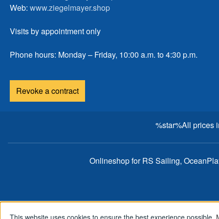
Web:
www.ziegelmayer.shop
Visits by appointment only
Phone hours: Monday – Friday, 10:00 a.m. to 4:30 p.m.
Revoke a contract
%star%All prices 
Onlineshop for RS Sailing, OceanPl
This website uses cookies to ensure the best experience possible.