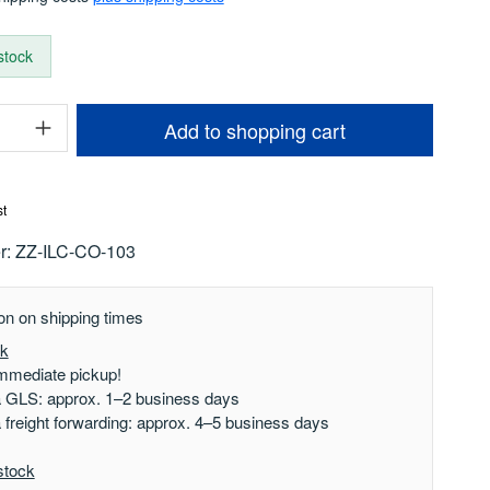
 stock
uantity: Enter the desired amount or use t
Add to shopping cart
st
r:
ZZ-ILC-CO-103
on on shipping times
ck
mmediate pickup!
a GLS: approx. 1–2 business days
a freight forwarding: approx. 4–5 business days
stock