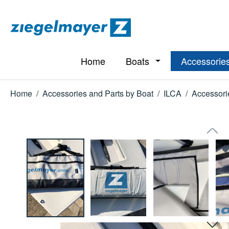
p to main content
Skip to search
Skip to main navigation
Home
Boats
Accessories
Open or close the d
Home
/
Accessories and Parts by Boat
/
ILCA
/
Accessori
Skip image gallery