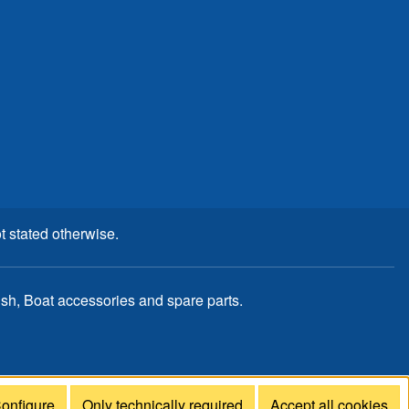
t stated otherwise.
, Boat accessories and spare parts.
onfigure
Only technically required
Accept all cookies