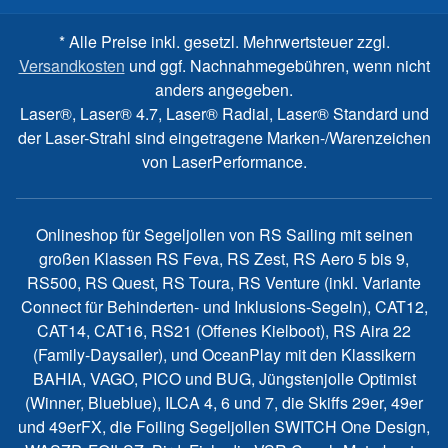
* Alle Preise inkl. gesetzl. Mehrwertsteuer zzgl.
Versandkosten
und ggf. Nachnahmegebühren, wenn nicht
anders angegeben.
Laser®, Laser® 4.7, Laser® Radial, Laser® Standard und
der Laser-Strahl sind eingetragene Marken-/Warenzeichen
von LaserPerformance.
Onlineshop für Segeljollen von RS Sailing mit seinen
großen Klassen RS Feva, RS Zest, RS Aero 5 bis 9,
RS500, RS Quest, RS Toura, RS Venture (inkl. Variante
Connect für Behinderten- und Inklusions-Segeln), CAT12,
CAT14, CAT16, RS21 (Offenes Kielboot), RS Aira 22
(Family-Daysailer), und OceanPlay mit den Klassikern
BAHIA, VAGO, PICO und BUG, Jüngstenjolle Optimist
(Winner, Blueblue), ILCA 4, 6 und 7, die Skiffs 29er, 49er
und 49erFX, die Foiling Segeljollen SWITCH One Design,