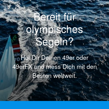
Bereit für
olympisches
Segeln?
Hol Dir Deinen 49er oder
49erFX und mess Dich mit den
Besten weltweit.