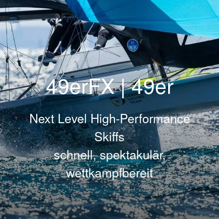
49erFX | 49er
Next Level High-Performance
Skiffs
schnell, spektakulär,
wettkampfbereit