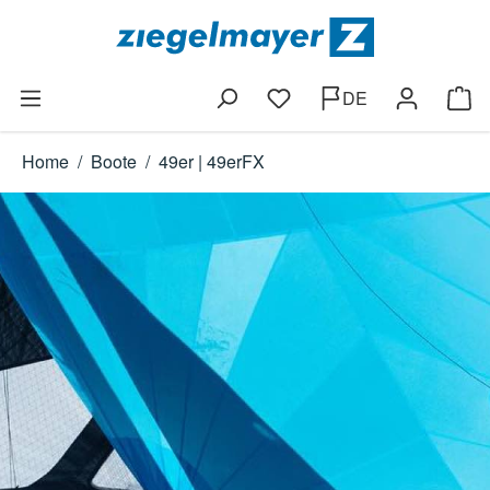
Zum Hauptinhalt springen
DE
Du hast 0 Produkte auf dem
Ware
Home
/
Boote
/
49er | 49erFX