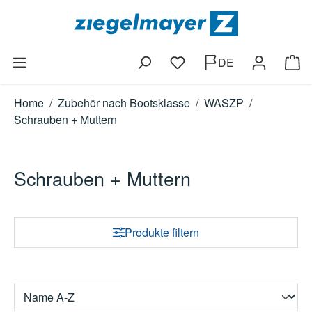
Zum Hauptinhalt springen
DE
Du hast 0 Produkte auf dem
Ware
Home
/
Zubehör nach Bootsklasse
/
WASZP
/
Schrauben + Muttern
Schrauben + Muttern
Produkte filtern