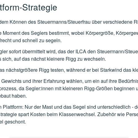
ttform-Strategie
d dem Können des Steuermanns/Steuerfrau über verschiedene R
e Moment des Seglers bestimmt, wobei Körpergröße, Körpergewic
recht und schnell zu segeln.
 sofort übermittelt wird, das der ILCA den Steuermann/Steuerfr
s sich, auf das nächst kleinere Rigg zu wechseln.
as nächstgrößere Rigg testen, während er bei Starkwind das kl
s Gewichts und ihrer Erfahrung wählen, um ein auf ihre Bedürf
rnprozess, da Segler:innen mit kleineren Rigg-Größen beginne
ebaut haben.
n Plattform: Nur der Mast und das Segel sind unterschiedlich -
m-Strategie spart Kosten beim Klassenwechsel. Zubehör wie P
el geschont.