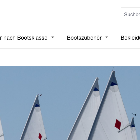
r nach Bootsklasse
Bootszubehör
Beklei
ieße das Dropdown der Kategorie Boote
Öffne oder Schließe das Dropdown der 
Öffne oder Sch