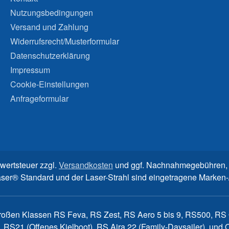
Nutzungsbedingungen
Versand und Zahlung
Widerrufsrecht/Musterformular
Datenschutzerklärung
Impressum
Cookie-Einstellungen
Anfrageformular
rwertsteuer zzgl.
Versandkosten
und ggf. Nachnahmegebühren, 
aser® Standard und der Laser-Strahl sind eingetragene Marke
großen Klassen RS Feva, RS Zest, RS Aero 5 bis 9, RS500, RS Q
, RS21 (Offenes Kielboot), RS Aira 22 (Family-Daysailer), un