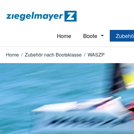
m Hauptinhalt springen
Zur Suche springen
Zur Hauptnavigation springen
Home
Boote
Zubehö
Öffne oder Schl
Home
/
Zubehör nach Bootsklasse
/
WASZP