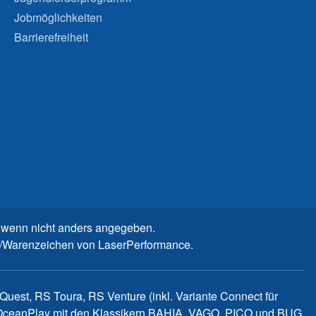
Jobmöglichkeiten
Barrierefreiheit
wenn nicht anders angegeben.
n-/Warenzeichen von LaserPerformance.
uest, RS Toura, RS Venture (inkl. Variante Connect für
d OceanPlay mit den Klassikern BAHIA, VAGO, PICO und BUG,