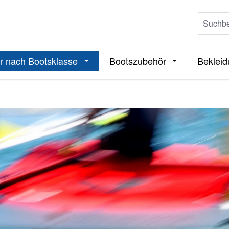
r nach Bootsklasse
Bootszubehör
Beklei
ieße das Dropdown der Kategorie Boote
Öffne oder Schließe das Dropdown der 
Öffne oder Sch