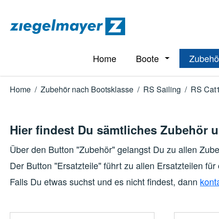
m Hauptinhalt springen
Zur Suche springen
Zur Hauptnavigation springen
Home
Boote
Zubehö
Öffne oder Schl
Home
/
Zubehör nach Bootsklasse
/
RS Sailing
/
RS Cat
Hier findest Du sämtliches Zubehör u
Über den Button "Zubehör" gelangst Du zu allen Zub
Der Button "Ersatzteile" führt zu allen Ersatzteilen fü
Falls Du etwas suchst und es nicht findest, dann
kont