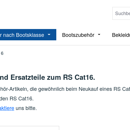
r nach Bootsklasse
Bootszubehör
Beklei
ieße das Dropdown der Kategorie Boote
Öffne oder Schließe das Dropdown der 
Öffne oder Sch
16
nd Ersatzteile zum RS Cat16.
ehör-Artikeln, die gewöhnlich beim Neukauf eines RS C
r den RS Cat16.
aktiere
uns bitte.