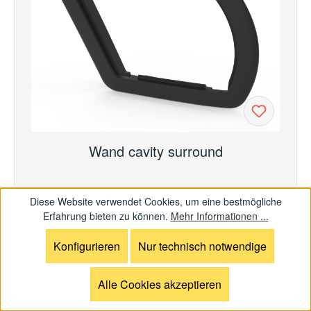
Wand cavity surround
11,50 €*
Regulärer Preis:
Diese Website verwendet Cookies, um eine bestmögliche
Erfahrung bieten zu können.
Mehr Informationen ...
In den Warenkorb
Konfigurieren
Nur technisch notwendige
Alle Cookies akzeptieren