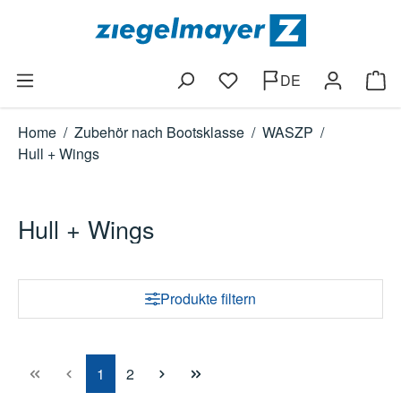
Zum Hauptinhalt springen
DE
Du hast 0 Produkte auf dem
Ware
Home
/
Zubehör nach Bootsklasse
/
WASZP
/
Hull + Wings
Hull + Wings
Produkte filtern
Seite
Seite
1
2