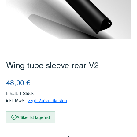
Wing tube sleeve rear V2
Regulärer Preis:
48,00 €
Inhalt:
1 Stück
inkl. MwSt.
zzgl. Versandkosten
Artikel ist lagernd
Produkt Anzahl: Gib den gewünschten Wert e