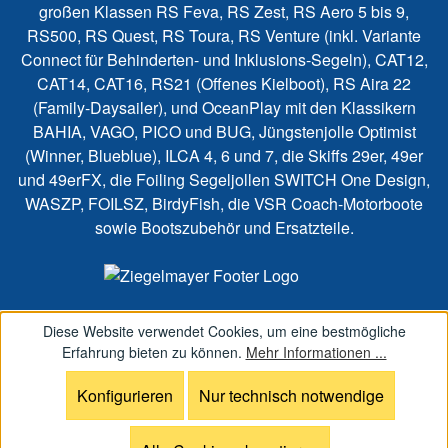
großen Klassen RS Feva, RS Zest, RS Aero 5 bis 9,
RS500, RS Quest, RS Toura, RS Venture (inkl. Variante
Connect für Behinderten- und Inklusions-Segeln), CAT12,
CAT14, CAT16, RS21 (Offenes Kielboot), RS Aira 22
(Family-Daysailer), und OceanPlay mit den Klassikern
BAHIA, VAGO, PICO und BUG, Jüngstenjolle Optimist
(Winner, Blueblue), ILCA 4, 6 und 7, die Skiffs 29er, 49er
und 49erFX, die Foiling Segeljollen SWITCH One Design,
WASZP, FOILSZ, BirdyFish, die VSR Coach-Motorboote
sowie Bootszubehör und Ersatzteile.
Diese Website verwendet Cookies, um eine bestmögliche
Erfahrung bieten zu können.
Mehr Informationen ...
Konfigurieren
Nur technisch notwendige