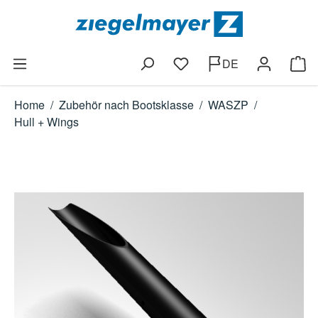
Zum Hauptinhalt springen
DE
Du hast 0 Produkte auf dem
Ware
Home
/
Zubehör nach Bootsklasse
/
WASZP
/
Hull + Wings
Bildergalerie überspringen