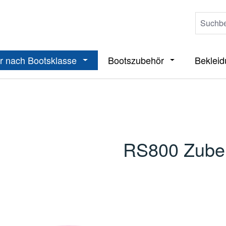
r nach Bootsklasse
Bootszubehör
Beklei
ieße das Dropdown der Kategorie Boote
Öffne oder Schließe das Dropdown der 
Öffne oder Sch
RS800 Zube