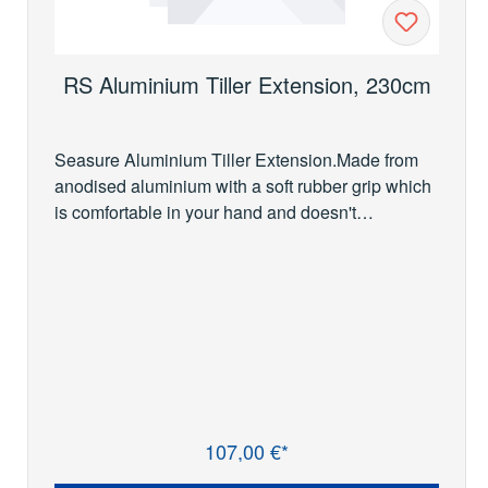
RS Aluminium Tiller Extension, 230cm
Seasure Aluminium Tiller Extension.Made from
anodised aluminium with a soft rubber grip which
is comfortable in your hand and doesn't
slip.These tiller extensions come with the
Seasure Slick Release (S2378) fitted.
107,00 €*
Regulärer Preis: