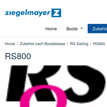
m Hauptinhalt springen
Zur Suche springen
Zur Hauptnavigation springen
Home
Boote
Zubehö
Öffne oder Schl
Home
/
Zubehör nach Bootsklasse
/
RS Sailing
/
RS800
RS800