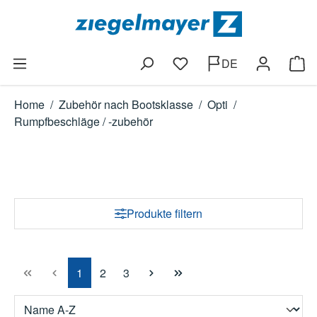
Zum Hauptinhalt springen
DE
Du hast 0 Produkte auf dem
Ware
Home
/
Zubehör nach Bootsklasse
/
Opti
/
Rumpfbeschläge / -zubehör
Produkte filtern
Seite
Seite
Seite
1
2
3