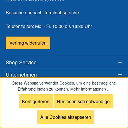
Besuche nur nach Terminabsprache
Telefonzeiten: Mo. - Fr. 10:00 bis 16:30 Uhr
Vertrag widerrufen
Shop Service
Unternehmen
Diese Website verwendet Cookies, um eine bestmögliche
* Alle Preise inkl. gesetzl. Mehrwertsteuer zzgl.
Erfahrung bieten zu können.
Mehr Informationen ...
Versandkosten
und ggf. Nachnahmegebühren, wenn nicht
Konfigurieren
Nur technisch notwendige
anders angegeben.
Laser®, Laser® 4.7, Laser® Radial, Laser® Standard und
der Laser-Strahl sind eingetragene Marken-/Warenzeichen
Alle Cookies akzeptieren
von LaserPerformance.