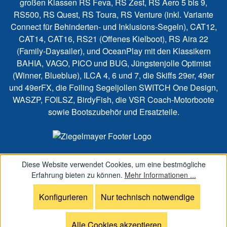
großen Klassen RS Feva, RS Zest, RS Aero 5 bis 9,
RS500, RS Quest, RS Toura, RS Venture (inkl. Variante
Connect für Behinderten- und Inklusions-Segeln), CAT12,
CAT14, CAT16, RS21 (Offenes Kielboot), RS Aira 22
(Family-Daysailer), und OceanPlay mit den Klassikern
BAHIA, VAGO, PICO und BUG, Jüngstenjolle Optimist
(Winner, Blueblue), ILCA 4, 6 und 7, die Skiffs 29er, 49er
und 49erFX, die Foiling Segeljollen SWITCH One Design,
WASZP, FOILSZ, BirdyFish, die VSR Coach-Motorboote
sowie Bootszubehör und Ersatzteile.
Diese Website verwendet Cookies, um eine bestmögliche
Erfahrung bieten zu können.
Mehr Informationen ...
Konfigurieren
Nur technisch notwendige
Alle Cookies akzeptieren