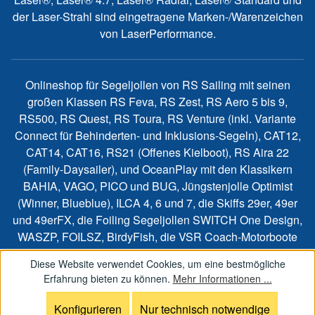
der Laser-Strahl sind eingetragene Marken-/Warenzeichen
von LaserPerformance.
Onlineshop für Segeljollen von RS Sailing mit seinen
großen Klassen RS Feva, RS Zest, RS Aero 5 bis 9,
RS500, RS Quest, RS Toura, RS Venture (inkl. Variante
Connect für Behinderten- und Inklusions-Segeln), CAT12,
CAT14, CAT16, RS21 (Offenes Kielboot), RS Aira 22
(Family-Daysailer), und OceanPlay mit den Klassikern
BAHIA, VAGO, PICO und BUG, Jüngstenjolle Optimist
(Winner, Blueblue), ILCA 4, 6 und 7, die Skiffs 29er, 49er
und 49erFX, die Foiling Segeljollen SWITCH One Design,
WASZP, FOILSZ, BirdyFish, die VSR Coach-Motorboote
sowie Bootszubehör und Ersatzteile.
Diese Website verwendet Cookies, um eine bestmögliche
Erfahrung bieten zu können.
Mehr Informationen ...
Konfigurieren
Nur technisch notwendige