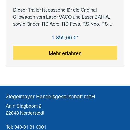
Dieser Trailer ist passend für die Original
Slipwagen vom Laser VAGO und Laser BAHIA,
sowie für den RS Aero, RS Feva, RS Neo, RS
Quest, RS Toura, RS Vision, RS Zest und RS500.
1.855,00 €*
Regulärer Preis:
Der Trailer wird standardmäßig mit Bugrad,
Maststütze, 1A Markenbereifung, 13-poligen
Stecker, 100 km/h Datenbestätigung und
Mehr erfahren
passendem Schild für den 100 km/h Aufkleber
geliefert. Die Lichtleiste hat einen 7-poligen
Stecker und folgende Beleuchtung: Abblendlicht
hinten, Bremslicht, Blinker, Nebelschlussleuchte.
Mehr zur 100 km/h Regelung finden sie hier.
Ziegelmayer Handelsgesellschaft mbH
An’n Slagboom 2
22848 Norderstedt
Tel: 040/31 81 3001