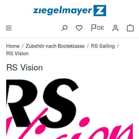
Zum Hauptinhalt springen
DE
Du hast 0 Produkte auf dem
Ware
Home
/
Zubehör nach Bootsklasse
/
RS Sailing
/
RS Vision
RS Vision