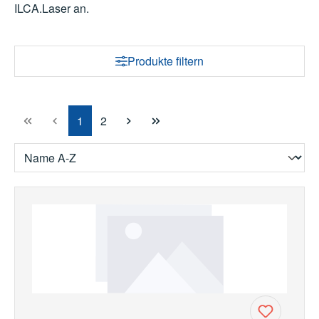
ILCA.Laser an.
Produkte filtern
Seite
Seite
1
2