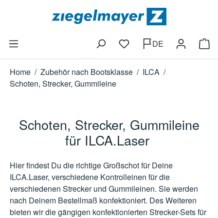
Zum Hauptinhalt springen
DE
Du hast 0 Produkte auf dem
Ware
Home
/
Zubehör nach Bootsklasse
/
ILCA
/
Schoten, Strecker, Gummileine
Schoten, Strecker, Gummileine
für ILCA.Laser
Hier findest Du die richtige Großschot für Deine
ILCA.Laser, verschiedene Kontrolleinen für die
verschiedenen Strecker und Gummileinen. Sie werden
nach Deinem Bestellmaß konfektioniert. Des Weiteren
bieten wir die gängigen konfektionierten Strecker-Sets für