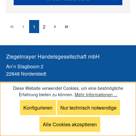
Seite
Seite
1
2
Ziegelmayer Handelsgesellschaft mbH
An’n Slagboom 2
22848 Norderstedt
Tel: 040/31 81 3001
Diese Website verwendet Cookies, um eine bestmögliche
Erfahrung bieten zu können.
Mehr Informationen ...
Fax: 040/31 81 3005
E-Mail:
info@ziegelmayer.shop
Konfigurieren
Nur technisch notwendige
Web:
www.ziegelmayer.shop
Alle Cookies akzeptieren
Besuche nur nach Terminabsprache