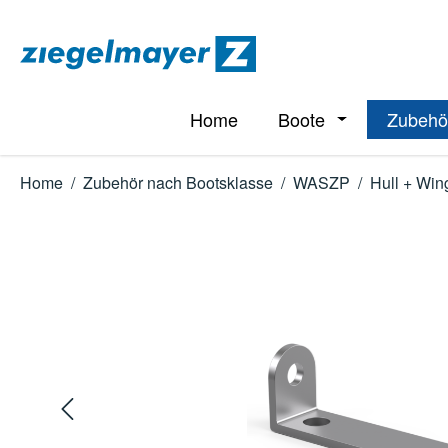
m Hauptinhalt springen
Zur Suche springen
Zur Hauptnavigation springen
Home
Boote
Zubehö
Öffne oder Schl
Home
/
Zubehör nach Bootsklasse
/
WASZP
/
Hull + Win
Bildergalerie überspringen