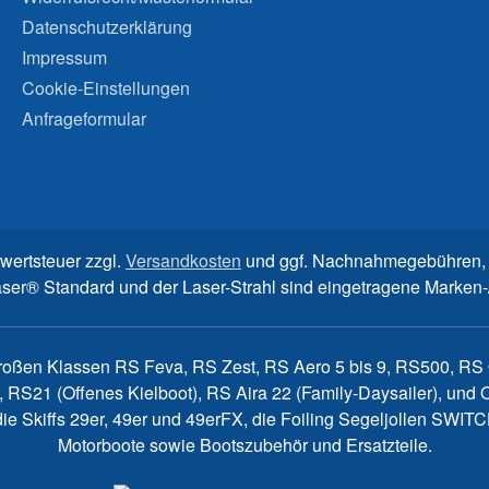
Datenschutzerklärung
Impressum
Cookie-Einstellungen
Anfrageformular
rwertsteuer zzgl.
Versandkosten
und ggf. Nachnahmegebühren, 
aser® Standard und der Laser-Strahl sind eingetragene Marke
großen Klassen RS Feva, RS Zest, RS Aero 5 bis 9, RS500, RS Q
, RS21 (Offenes Kielboot), RS Aira 22 (Family-Daysailer), un
7, die Skiffs 29er, 49er und 49erFX, die Foiling Segeljollen S
Motorboote sowie Bootszubehör und Ersatzteile.