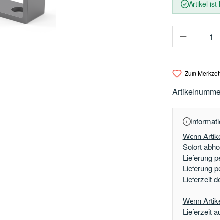
Artikel ist
Produkt 
Zum Merkzett
Artikelnumme
Informati
Wenn Artike
Sofort abhol
Lieferung p
Lieferung p
Lieferzeit 
Wenn Artikel
Lieferzeit a