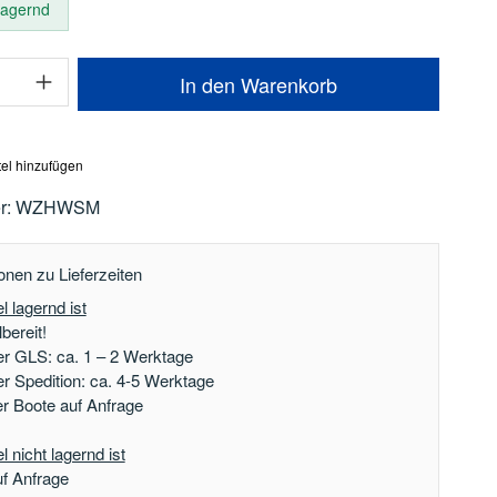
 lagernd
Anzahl: Gib den gewünschten Wert ein oder
In den Warenkorb
el hinzufügen
r:
WZHWSM
onen zu Lieferzeiten
l lagernd ist
bereit!
er GLS: ca. 1 – 2 Werktage
er Spedition: ca. 4-5 Werktage
der Boote auf Anfrage
 nicht lagernd ist
uf Anfrage