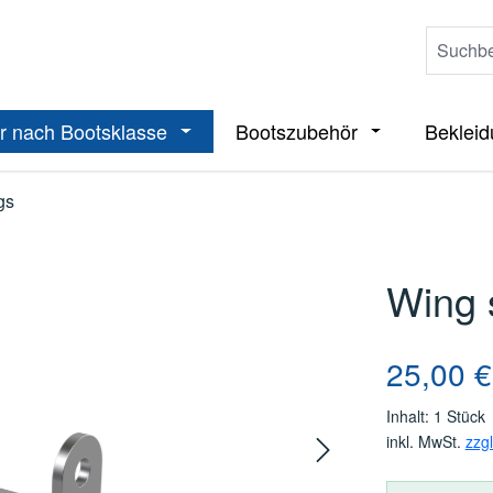
r nach Bootsklasse
Bootszubehör
Beklei
ieße das Dropdown der Kategorie Boote
Öffne oder Schließe das Dropdown der 
Öffne oder Sch
gs
Wing 
Regulärer Pre
25,00 €
Inhalt:
1 Stück
inkl. MwSt.
zzg