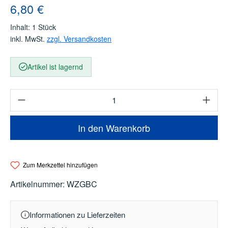
Regulärer Preis:
6,80 €
Inhalt:
1 Stück
inkl. MwSt.
zzgl. Versandkosten
Artikel ist lagernd
Produkt Anzahl: Gib den gewünschten Wert e
In den Warenkorb
Zum Merkzettel hinzufügen
Artikelnummer:
WZGBC
Informationen zu Lieferzeiten