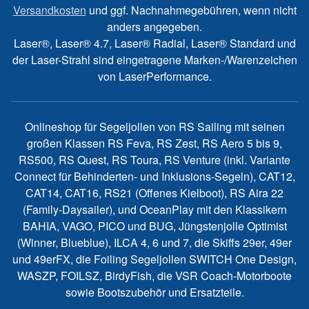
Versandkosten
und ggf. Nachnahmegebühren, wenn nicht
anders angegeben.
Laser®, Laser® 4.7, Laser® Radial, Laser® Standard und
der Laser-Strahl sind eingetragene Marken-/Warenzeichen
von LaserPerformance.
Onlineshop für Segeljollen von RS Sailing mit seinen
großen Klassen RS Feva, RS Zest, RS Aero 5 bis 9,
RS500, RS Quest, RS Toura, RS Venture (inkl. Variante
Connect für Behinderten- und Inklusions-Segeln), CAT12,
CAT14, CAT16, RS21 (Offenes Kielboot), RS Aira 22
(Family-Daysailer), und OceanPlay mit den Klassikern
BAHIA, VAGO, PICO und BUG, Jüngstenjolle Optimist
(Winner, Blueblue), ILCA 4, 6 und 7, die Skiffs 29er, 49er
und 49erFX, die Foiling Segeljollen SWITCH One Design,
WASZP, FOILSZ, BirdyFish, die VSR Coach-Motorboote
sowie Bootszubehör und Ersatzteile.