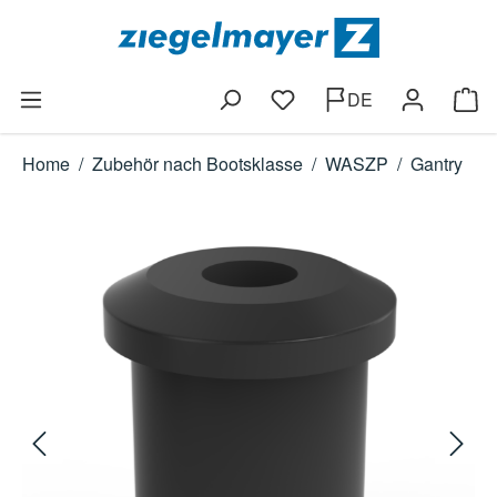
Zum Hauptinhalt springen
DE
Du hast 0 Produkte auf dem
Ware
Home
/
Zubehör nach Bootsklasse
/
WASZP
/
Gantry
Bildergalerie überspringen