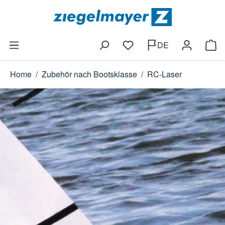
Zum Hauptinhalt springen
DE
Du hast 0 Produkte auf dem
Ware
Home
/
Zubehör nach Bootsklasse
/
RC-Laser