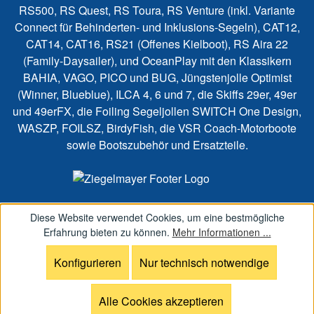
RS500, RS Quest, RS Toura, RS Venture (inkl. Variante
Connect für Behinderten- und Inklusions-Segeln), CAT12,
CAT14, CAT16, RS21 (Offenes Kielboot), RS Aira 22
(Family-Daysailer), und OceanPlay mit den Klassikern
BAHIA, VAGO, PICO und BUG, Jüngstenjolle Optimist
(Winner, Blueblue), ILCA 4, 6 und 7, die Skiffs 29er, 49er
und 49erFX, die Foiling Segeljollen SWITCH One Design,
WASZP, FOILSZ, BirdyFish, die VSR Coach-Motorboote
sowie Bootszubehör und Ersatzteile.
Diese Website verwendet Cookies, um eine bestmögliche
Erfahrung bieten zu können.
Mehr Informationen ...
Konfigurieren
Nur technisch notwendige
Alle Cookies akzeptieren