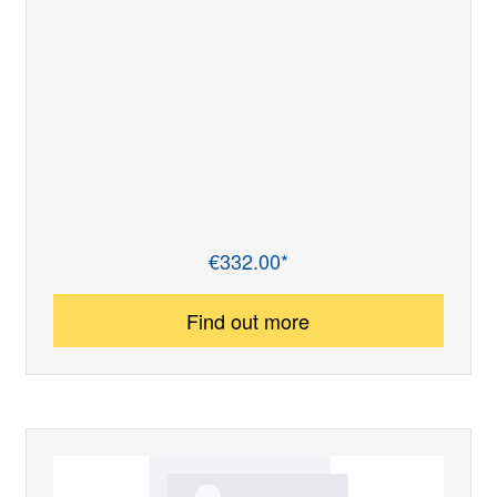
€332.00*
Regular price:
Find out more