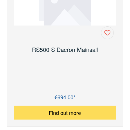
RS500 S Dacron Mainsail
€694.00*
Regular price:
Find out more