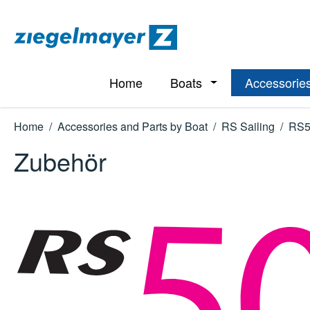
p to main content
Skip to search
Skip to main navigation
Home
Boats
Accessories
Open or close the d
Home
/
Accessories and Parts by Boat
/
RS Sailing
/
RS5
Zubehör