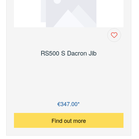
RS500 S Dacron Jib
€347.00*
Regular price:
Find out more