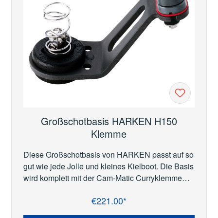
Großschotbasis HARKEN H150
Klemme
Diese Großschotbasis von HARKEN passt auf so
gut wie jede Jolle und kleines Kielboot. Die Basis
wird komplett mit der Cam-Matic Curryklemme
(H150) geliefert, lediglich der Großschot
€221.00*
Regular price:
Knarrblock muss noch ergänzt werden, dafür
empfehlen wir den HARKEN Carbo Ratchet