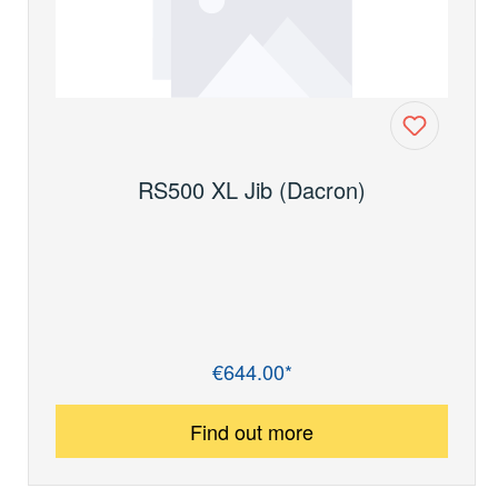
RS500 XL Jib (Dacron)
€644.00*
Regular price:
Find out more