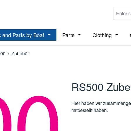
 and Parts by Boat
Parts
Clothing
ropdown menu from the category Boats
Open or close the dropdown menu from t
Open or close the dropdo
Open or
00
/
Zubehör
RS500 Zube
Hier haben wir zusammenges
mitbestellt haben.