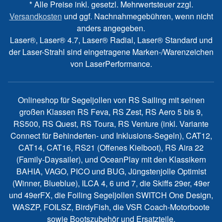
* Alle Preise inkl. gesetzl. Mehrwertsteuer zzgl.
Versandkosten
und ggf. Nachnahmegebühren, wenn nicht
anders angegeben.
Laser®, Laser® 4.7, Laser® Radial, Laser® Standard und
der Laser-Strahl sind eingetragene Marken-/Warenzeichen
von LaserPerformance.
Onlineshop für Segeljollen von RS Sailing mit seinen
großen Klassen RS Feva, RS Zest, RS Aero 5 bis 9,
RS500, RS Quest, RS Toura, RS Venture (inkl. Variante
Connect für Behinderten- und Inklusions-Segeln), CAT12,
CAT14, CAT16, RS21 (Offenes Kielboot), RS Aira 22
(Family-Daysailer), und OceanPlay mit den Klassikern
BAHIA, VAGO, PICO und BUG, Jüngstenjolle Optimist
(Winner, Blueblue), ILCA 4, 6 und 7, die Skiffs 29er, 49er
und 49erFX, die Foiling Segeljollen SWITCH One Design,
WASZP, FOILSZ, BirdyFish, die VSR Coach-Motorboote
sowie Bootszubehör und Ersatzteile.