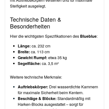
mit Auftriebskörpern versehen und für maximale
Steifigkeit ausgelegt.
Technische Daten &
Besonderheiten
Hier die wichtigsten Spezifikationen des
Blueblue
:
Länge
:
ca. 232 cm
Breite
:
ca. 113 cm
Gewicht Rumpf
:
etwa 35 kg
Segelfläche
:
ca. 3,5 m²
Weitere technische Merkmale:
Auftriebskörper
:
Drei wasserdichte Kammern
für maximale Sicherheit beim Kentern.
Beschläge & Blöcke
:
Standardmäßig mit
Harken-Blocks ausgestattet – sorgt für