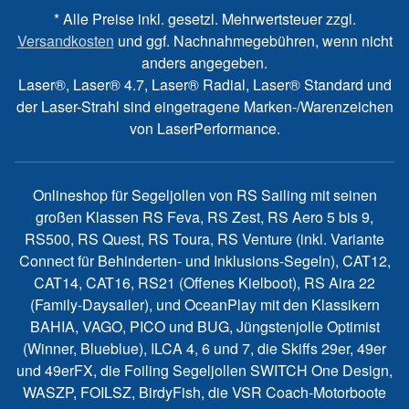
* Alle Preise inkl. gesetzl. Mehrwertsteuer zzgl.
Versandkosten
und ggf. Nachnahmegebühren, wenn nicht
anders angegeben.
Laser®, Laser® 4.7, Laser® Radial, Laser® Standard und
der Laser-Strahl sind eingetragene Marken-/Warenzeichen
von LaserPerformance.
Onlineshop für Segeljollen von RS Sailing mit seinen
großen Klassen RS Feva, RS Zest, RS Aero 5 bis 9,
RS500, RS Quest, RS Toura, RS Venture (inkl. Variante
Connect für Behinderten- und Inklusions-Segeln), CAT12,
CAT14, CAT16, RS21 (Offenes Kielboot), RS Aira 22
(Family-Daysailer), und OceanPlay mit den Klassikern
BAHIA, VAGO, PICO und BUG, Jüngstenjolle Optimist
(Winner, Blueblue), ILCA 4, 6 und 7, die Skiffs 29er, 49er
und 49erFX, die Foiling Segeljollen SWITCH One Design,
WASZP, FOILSZ, BirdyFish, die VSR Coach-Motorboote