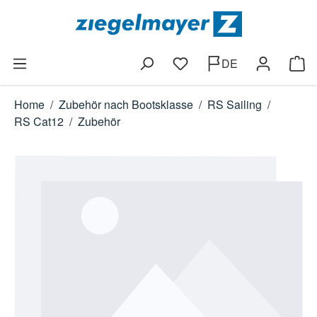
Zum Hauptinhalt springen
DE
Du hast 0 Produkte auf dem
Ware
Home
/
Zubehör nach Bootsklasse
/
RS Sailing
/
RS Cat12
/
Zubehör
Bildergalerie überspringen