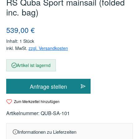
RS Quba Sport mainsail (folded
inc. bag)
Regulärer Preis:
539,00 €
Inhalt:
1 Stück
inkl. MwSt.
zzgl. Versandkosten
Artikel ist lagernd
Anfrage stellen
Zum Merkzettel hinzufügen
Artikelnummer:
QUB-SA-101
Informationen zu Lieferzeiten