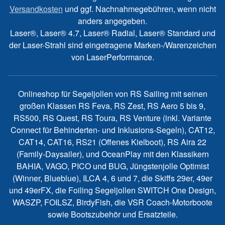
Versandkosten
und ggf. Nachnahmegebühren, wenn nicht
anders angegeben.
Laser®, Laser® 4.7, Laser® Radial, Laser® Standard und
der Laser-Strahl sind eingetragene Marken-/Warenzeichen
von LaserPerformance.
Onlineshop für Segeljollen von RS Sailing mit seinen
großen Klassen RS Feva, RS Zest, RS Aero 5 bis 9,
RS500, RS Quest, RS Toura, RS Venture (inkl. Variante
Connect für Behinderten- und Inklusions-Segeln), CAT12,
CAT14, CAT16, RS21 (Offenes Kielboot), RS Aira 22
(Family-Daysailer), und OceanPlay mit den Klassikern
BAHIA, VAGO, PICO und BUG, Jüngstenjolle Optimist
(Winner, Blueblue), ILCA 4, 6 und 7, die Skiffs 29er, 49er
und 49erFX, die Foiling Segeljollen SWITCH One Design,
WASZP, FOILSZ, BirdyFish, die VSR Coach-Motorboote
sowie Bootszubehör und Ersatzteile.