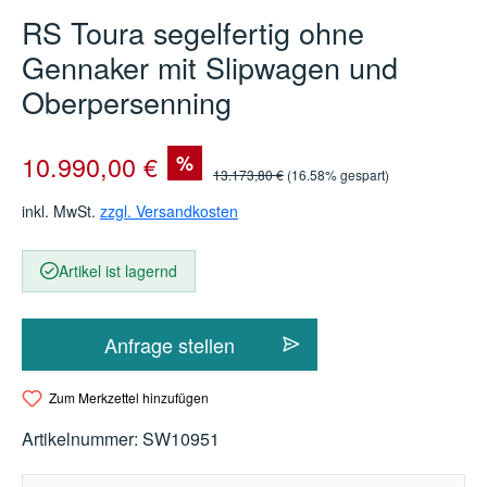
RS Toura segelfertig ohne
Gennaker mit Slipwagen und
Oberpersenning
Verkaufspreis:
10.990,00 €
%
Regulärer Preis:
13.173,80 €
(16.58% gespart)
inkl. MwSt.
zzgl. Versandkosten
Artikel ist lagernd
Anfrage stellen
Zum Merkzettel hinzufügen
Artikelnummer:
SW10951