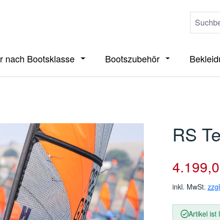
r nach Bootsklasse
Bootszubehör
Beklei
ieße das Dropdown der Kategorie Boote
Öffne oder Schließe das Dropdown der 
Öffne oder Sch
RS Te
Verkaufspreis
4.199,0
inkl. MwSt.
zzg
Artikel ist