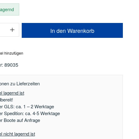
 lagernd
Anzahl: Gib den gewünschten Wert ein oder
In den Warenkorb
el hinzufügen
r:
89035
onen zu Lieferzeiten
l lagernd ist
bereit!
er GLS: ca. 1 – 2 Werktage
er Spedition: ca. 4-5 Werktage
der Boote auf Anfrage
 nicht lagernd ist