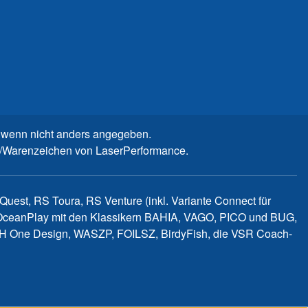
wenn nicht anders angegeben.
n-/Warenzeichen von LaserPerformance.
uest, RS Toura, RS Venture (inkl. Variante Connect für
d OceanPlay mit den Klassikern BAHIA, VAGO, PICO und BUG,
WITCH One Design, WASZP, FOILSZ, BirdyFish, die VSR Coach-