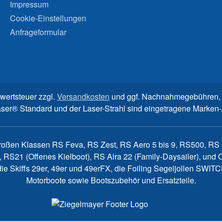
Impressum
Cookie-Einstellungen
Anfrageformular
rwertsteuer zzgl.
Versandkosten
und ggf. Nachnahmegebühren, 
aser® Standard und der Laser-Strahl sind eingetragene Marke
großen Klassen RS Feva, RS Zest, RS Aero 5 bis 9, RS500, RS Q
, RS21 (Offenes Kielboot), RS Aira 22 (Family-Daysailer), un
7, die Skiffs 29er, 49er und 49erFX, die Foiling Segeljollen S
Motorboote sowie Bootszubehör und Ersatzteile.