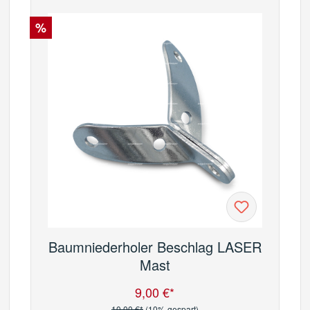
Rabatt
%
Baumniederholer Beschlag LASER
Mast
9,00 €*
Verkaufspreis:
Regulärer Preis:
10,00 €*
(10% gespart)