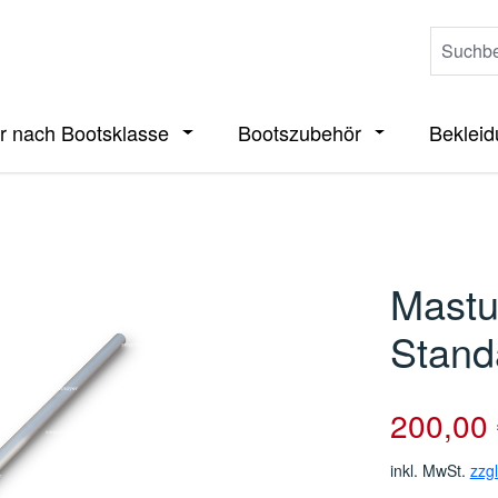
r nach Bootsklasse
Bootszubehör
Beklei
ieße das Dropdown der Kategorie Boote
Öffne oder Schließe das Dropdown der 
Öffne oder Sch
Mastu
Stand
Verkaufspreis
200,00
inkl. MwSt.
zzg