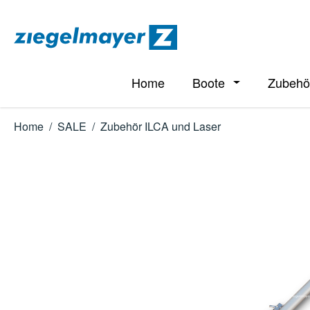
m Hauptinhalt springen
Zur Suche springen
Zur Hauptnavigation springen
Home
Boote
Zubehö
Öffne oder Schl
Home
/
SALE
/
Zubehör ILCA und Laser
Bildergalerie überspringen