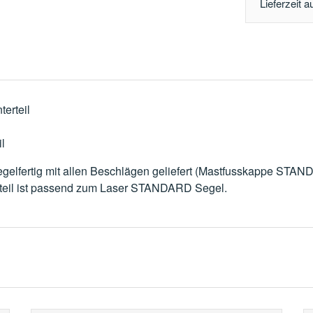
Lieferzeit a
erteil
l
egelfertig mit allen Beschlägen geliefert (Mastfusskappe ST
eil ist passend zum Laser STANDARD Segel.