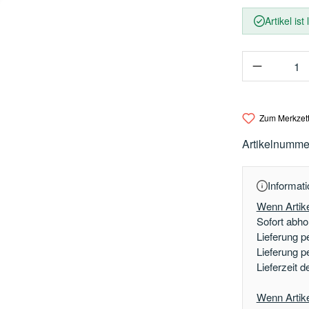
Artikel ist
Produkt 
Zum Merkzett
Artikelnumme
Informati
Wenn Artike
Sofort abhol
Lieferung p
Lieferung p
Lieferzeit 
Wenn Artikel