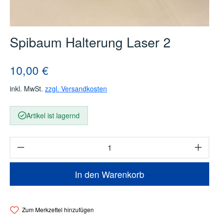
Spibaum Halterung Laser 2
Regulärer Preis:
10,00 €
inkl. MwSt.
zzgl. Versandkosten
Artikel ist lagernd
Produkt Anzahl: Gib den gewünschten Wert e
In den Warenkorb
Zum Merkzettel hinzufügen