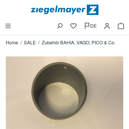
Zum Hauptinhalt springen
DE
Du hast 0 Produkte auf dem
Ware
Home
/
SALE
/
Zubehör BAHIA, VAGO, PICO & Co.
Bildergalerie überspringen