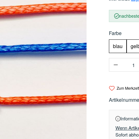
nachbestel
auswäh
Farbe
blau
gel
Produkt 
Zum Merkzett
Artikelnumme
Informati
Wenn Artike
Sofort abhol