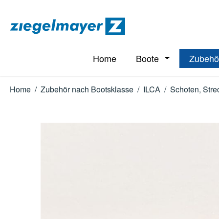
m Hauptinhalt springen
Zur Suche springen
Zur Hauptnavigation springen
Home
Boote
Zubehö
Öffne oder Schl
Home
/
Zubehör nach Bootsklasse
/
ILCA
/
Schoten, Stre
Bildergalerie überspringen