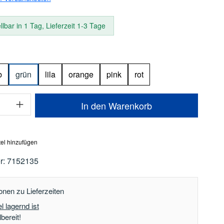
lbar in 1 Tag, Lieferzeit 1-3 Tage
len
b
grün
lila
orange
pink
rot
Anzahl: Gib den gewünschten Wert ein oder
In den Warenkorb
el hinzufügen
r:
7152135
onen zu Lieferzeiten
l lagernd ist
bereit!