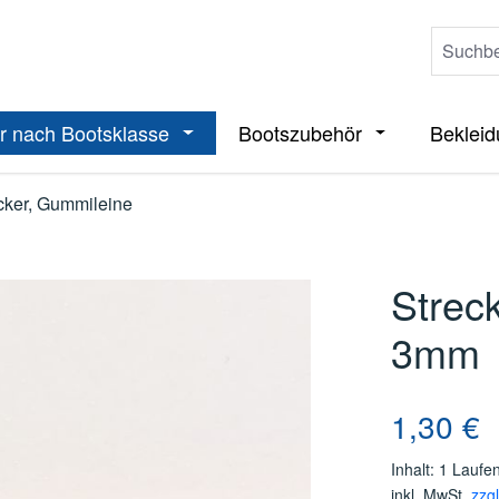
r nach Bootsklasse
Bootszubehör
Beklei
ieße das Dropdown der Kategorie Boote
Öffne oder Schließe das Dropdown der 
Öffne oder Sch
cker, Gummileine
Strec
3mm
Regulärer Pre
1,30 €
Inhalt:
1 Laufen
inkl. MwSt.
zzg