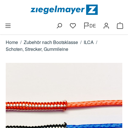
Zum Hauptinhalt springen
DE
Du hast 0 Produkte auf dem
Ware
Home
/
Zubehör nach Bootsklasse
/
ILCA
/
Schoten, Strecker, Gummileine
Bildergalerie überspringen