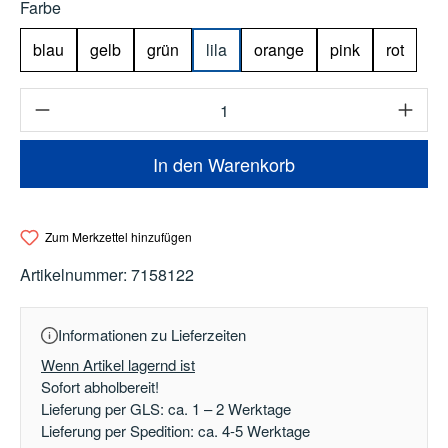
auswählen
Farbe
blau
gelb
grün
lila
orange
pink
rot
Produkt Anzahl: Gib den gewünschten Wert e
In den Warenkorb
Zum Merkzettel hinzufügen
Artikelnummer:
7158122
Informationen zu Lieferzeiten
Wenn Artikel lagernd ist
Sofort abholbereit!
Lieferung per GLS: ca. 1 – 2 Werktage
Lieferung per Spedition: ca. 4-5 Werktage