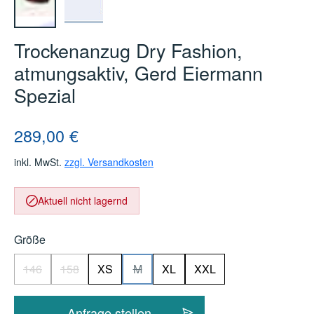
Trockenanzug Dry Fashion,
atmungsaktiv, Gerd Eiermann
Spezial
Regulärer Preis:
289,00 €
inkl. MwSt.
zzgl. Versandkosten
Aktuell nicht lagernd
auswählen
Größe
146
158
XS
M
XL
XXL
(Diese Option ist zurzeit nicht verfügbar.)
(Diese Option ist zurzeit nicht verfügbar.)
(Diese Option ist zurzeit nicht verfügbar.
Anfrage stellen