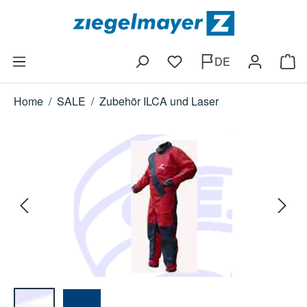
Zum Hauptinhalt springen
DE
Du hast 0 Produkte auf dem
Ware
Home
/
SALE
/
Zubehör ILCA und Laser
Bildergalerie überspringen