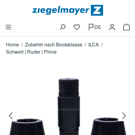
Zum Hauptinhalt springen
DE
Du hast 0 Produkte auf dem
Ware
Home
/
Zubehör nach Bootsklasse
/
ILCA
/
Schwert | Ruder | Pinne
Bildergalerie überspringen