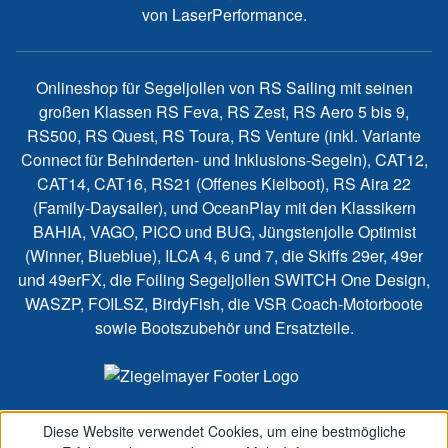
von LaserPerformance.
Onlineshop für Segeljollen von RS Sailing mit seinen
großen Klassen RS Feva, RS Zest, RS Aero 5 bis 9,
RS500, RS Quest, RS Toura, RS Venture (inkl. Variante
Connect für Behinderten- und Inklusions-Segeln), CAT12,
CAT14, CAT16, RS21 (Offenes Kielboot), RS Aira 22
(Family-Daysailer), und OceanPlay mit den Klassikern
BAHIA, VAGO, PICO und BUG, Jüngstenjolle Optimist
(Winner, Blueblue), ILCA 4, 6 und 7, die Skiffs 29er, 49er
und 49erFX, die Foiling Segeljollen SWITCH One Design,
WASZP, FOILSZ, BirdyFish, die VSR Coach-Motorboote
sowie Bootszubehör und Ersatzteile.
Diese Website verwendet Cookies, um eine bestmögliche