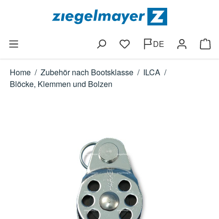
Zum Hauptinhalt springen
DE
Du hast 0 Produkte auf dem
Ware
Home
/
Zubehör nach Bootsklasse
/
ILCA
/
Blöcke, Klemmen und Bolzen
Bildergalerie überspringen