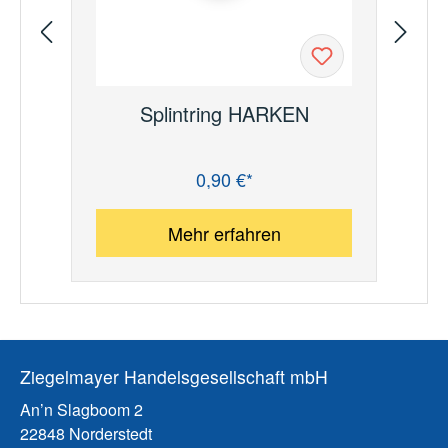
Splintring HARKEN
0,90 €*
Regulärer Preis:
Re
Mehr erfahren
Ziegelmayer Handelsgesellschaft mbH
An’n Slagboom 2
22848 Norderstedt