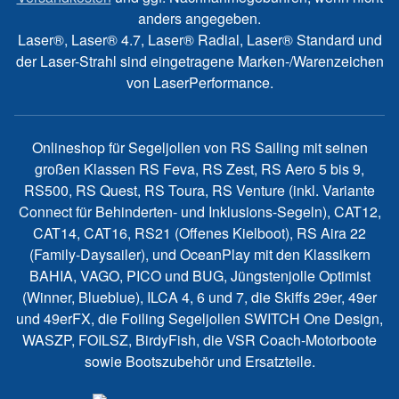
anders angegeben.
Laser®, Laser® 4.7, Laser® Radial, Laser® Standard und
der Laser-Strahl sind eingetragene Marken-/Warenzeichen
von LaserPerformance.
Onlineshop für Segeljollen von RS Sailing mit seinen
großen Klassen RS Feva, RS Zest, RS Aero 5 bis 9,
RS500, RS Quest, RS Toura, RS Venture (inkl. Variante
Connect für Behinderten- und Inklusions-Segeln), CAT12,
CAT14, CAT16, RS21 (Offenes Kielboot), RS Aira 22
(Family-Daysailer), und OceanPlay mit den Klassikern
BAHIA, VAGO, PICO und BUG, Jüngstenjolle Optimist
(Winner, Blueblue), ILCA 4, 6 und 7, die Skiffs 29er, 49er
und 49erFX, die Foiling Segeljollen SWITCH One Design,
WASZP, FOILSZ, BirdyFish, die VSR Coach-Motorboote
sowie Bootszubehör und Ersatzteile.