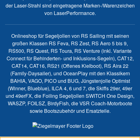
der Laser-Strahl sind eingetragene Marken-/Warenzeichen
von LaserPerformance.
Onlineshop für Segeljollen von RS Sailing mit seinen
großen Klassen RS Feva, RS Zest, RS Aero 5 bis 9,
RS500, RS Quest, RS Toura, RS Venture (inkl. Variante
Connect für Behinderten- und Inklusions-Segeln), CAT12,
CAT14, CAT16, RS21 (Offenes Kielboot), RS Aira 22
(Family-Daysailer), und OceanPlay mit den Klassikern
BAHIA, VAGO, PICO und BUG, Jüngstenjolle Optimist
(Winner, Blueblue), ILCA 4, 6 und 7, die Skiffs 29er, 49er
und 49erFX, die Foiling Segeljollen SWITCH One Design,
WASZP, FOILSZ, BirdyFish, die VSR Coach-Motorboote
sowie Bootszubehör und Ersatzteile.