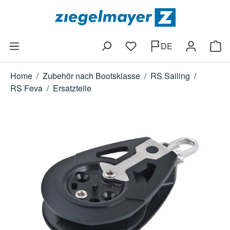
Zum Hauptinhalt springen
DE
Du hast 0 Produkte auf dem
Ware
Home
/
Zubehör nach Bootsklasse
/
RS Sailing
/
RS Feva
/
Ersatzteile
Bildergalerie überspringen