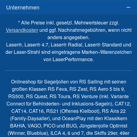
Unternehmen
* Alle Preise inkl. gesetzl. Mehrwertsteuer zzgl.
Versandkosten
und ggf. Nachnahmegebühren, wenn nicht
anders angegeben.
Laser®, Laser® 4.7, Laser® Radial, Laser® Standard und
der Laser-Strahl sind eingetragene Marken-/Warenzeichen
von LaserPerformance.
Onlineshop für Segeljollen von RS Sailing mit seinen
großen Klassen RS Feva, RS Zest, RS Aero 5 bis 9,
RS500, RS Quest, RS Toura, RS Venture (inkl. Variante
Connect für Behinderten- und Inklusions-Segeln), CAT12,
CAT14, CAT16, RS21 (Offenes Kielboot), RS Aira 22
(Family-Daysailer), und OceanPlay mit den Klassikern
BAHIA, VAGO, PICO und BUG, Jüngstenjolle Optimist
(Winner, Blueblue), ILCA 4, 6 und 7, die Skiffs 29er, 49er