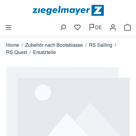
Zum Hauptinhalt springen
DE
Du hast 0 Produkte auf dem
Ware
Home
/
Zubehör nach Bootsklasse
/
RS Sailing
/
RS Quest
/
Ersatzteile
Bildergalerie überspringen