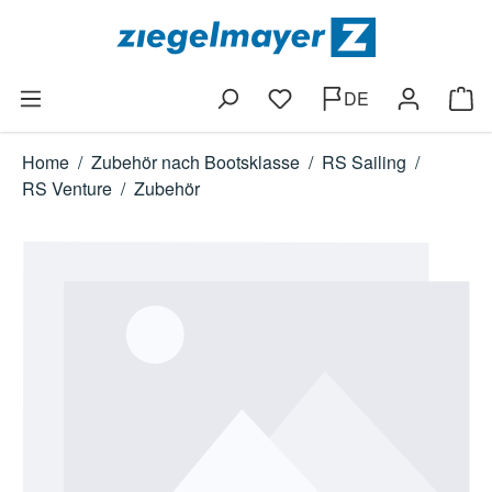
Zum Hauptinhalt springen
DE
Du hast 0 Produkte auf dem
Ware
Home
/
Zubehör nach Bootsklasse
/
RS Sailing
/
RS Venture
/
Zubehör
Bildergalerie überspringen