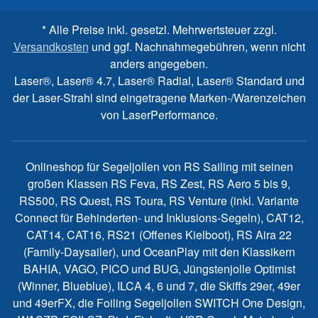
* Alle Preise inkl. gesetzl. Mehrwertsteuer zzgl.
Versandkosten
und ggf. Nachnahmegebühren, wenn nicht
anders angegeben.
Laser®, Laser® 4.7, Laser® Radial, Laser® Standard und
der Laser-Strahl sind eingetragene Marken-/Warenzeichen
von LaserPerformance.
Onlineshop für Segeljollen von RS Sailing mit seinen
großen Klassen RS Feva, RS Zest, RS Aero 5 bis 9,
RS500, RS Quest, RS Toura, RS Venture (inkl. Variante
Connect für Behinderten- und Inklusions-Segeln), CAT12,
CAT14, CAT16, RS21 (Offenes Kielboot), RS Aira 22
(Family-Daysailer), und OceanPlay mit den Klassikern
BAHIA, VAGO, PICO und BUG, Jüngstenjolle Optimist
(Winner, Blueblue), ILCA 4, 6 und 7, die Skiffs 29er, 49er
und 49erFX, die Foiling Segeljollen SWITCH One Design,