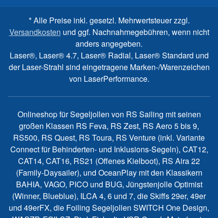
* Alle Preise inkl. gesetzl. Mehrwertsteuer zzgl.
Versandkosten
und ggf. Nachnahmegebühren, wenn nicht
anders angegeben.
Laser®, Laser® 4.7, Laser® Radial, Laser® Standard und
der Laser-Strahl sind eingetragene Marken-/Warenzeichen
von LaserPerformance.
Onlineshop für Segeljollen von RS Sailing mit seinen
großen Klassen RS Feva, RS Zest, RS Aero 5 bis 9,
RS500, RS Quest, RS Toura, RS Venture (inkl. Variante
Connect für Behinderten- und Inklusions-Segeln), CAT12,
CAT14, CAT16, RS21 (Offenes Kielboot), RS Aira 22
(Family-Daysailer), und OceanPlay mit den Klassikern
BAHIA, VAGO, PICO und BUG, Jüngstenjolle Optimist
(Winner, Blueblue), ILCA 4, 6 und 7, die Skiffs 29er, 49er
und 49erFX, die Foiling Segeljollen SWITCH One Design,