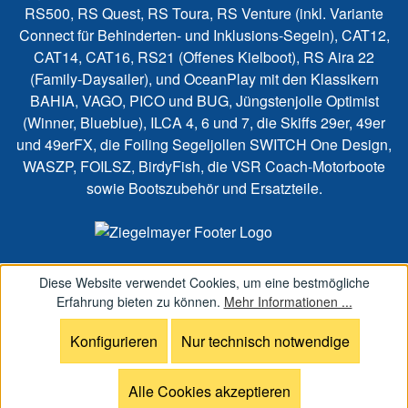
RS500, RS Quest, RS Toura, RS Venture (inkl. Variante
Connect für Behinderten- und Inklusions-Segeln), CAT12,
CAT14, CAT16, RS21 (Offenes Kielboot), RS Aira 22
(Family-Daysailer), und OceanPlay mit den Klassikern
BAHIA, VAGO, PICO und BUG, Jüngstenjolle Optimist
(Winner, Blueblue), ILCA 4, 6 und 7, die Skiffs 29er, 49er
und 49erFX, die Foiling Segeljollen SWITCH One Design,
WASZP, FOILSZ, BirdyFish, die VSR Coach-Motorboote
sowie Bootszubehör und Ersatzteile.
Diese Website verwendet Cookies, um eine bestmögliche
Erfahrung bieten zu können.
Mehr Informationen ...
Konfigurieren
Nur technisch notwendige
Alle Cookies akzeptieren