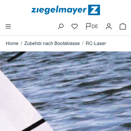
Zum Hauptinhalt springen
DE
Du hast 0 Produkte auf dem
Ware
Home
/
Zubehör nach Bootsklasse
/
RC-Laser