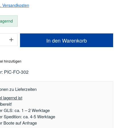
l. Versandkosten
 lagernd
Anzahl: Gib den gewünschten Wert ein oder
In den Warenkorb
el hinzufügen
r:
PIC-FO-302
onen zu Lieferzeiten
l lagernd ist
bereit!
er GLS: ca. 1 – 2 Werktage
er Spedition: ca. 4-5 Werktage
der Boote auf Anfrage