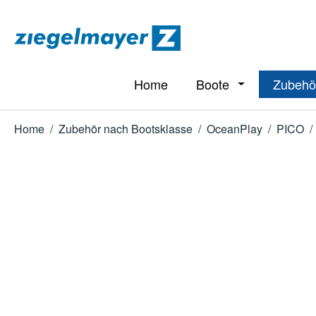
m Hauptinhalt springen
Zur Suche springen
Zur Hauptnavigation springen
Home
Boote
Zubehö
Öffne oder Schl
Home
/
Zubehör nach Bootsklasse
/
OceanPlay
/
PICO
/
Bildergalerie überspringen