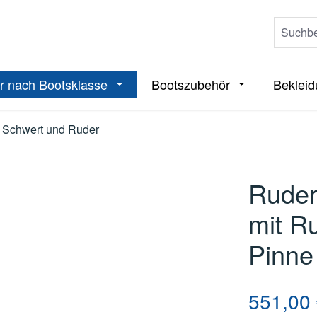
r nach Bootsklasse
Bootszubehör
Beklei
ieße das Dropdown der Kategorie Boote
Öffne oder Schließe das Dropdown der 
Öffne oder Sch
Schwert und Ruder
Ruder
mit Ru
Pinne
Regulärer Pre
551,00