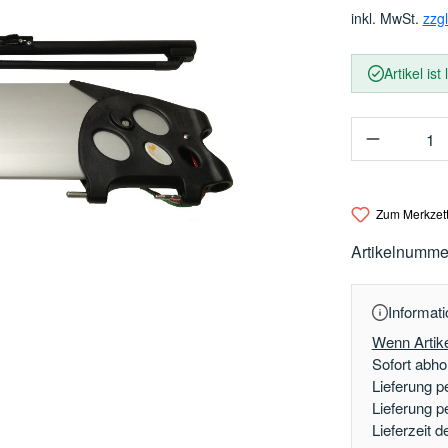
inkl. MwSt.
zzg
Artikel ist
Produkt 
Zum Merkzett
Artikelnumme
Informati
Wenn Artike
Sofort abhol
Lieferung p
Lieferung p
Lieferzeit 