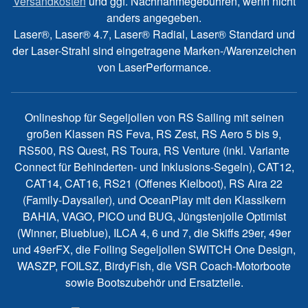
Versandkosten
und ggf. Nachnahmegebühren, wenn nicht
anders angegeben.
Laser®, Laser® 4.7, Laser® Radial, Laser® Standard und
der Laser-Strahl sind eingetragene Marken-/Warenzeichen
von LaserPerformance.
Onlineshop für Segeljollen von RS Sailing mit seinen
großen Klassen RS Feva, RS Zest, RS Aero 5 bis 9,
RS500, RS Quest, RS Toura, RS Venture (inkl. Variante
Connect für Behinderten- und Inklusions-Segeln), CAT12,
CAT14, CAT16, RS21 (Offenes Kielboot), RS Aira 22
(Family-Daysailer), und OceanPlay mit den Klassikern
BAHIA, VAGO, PICO und BUG, Jüngstenjolle Optimist
(Winner, Blueblue), ILCA 4, 6 und 7, die Skiffs 29er, 49er
und 49erFX, die Foiling Segeljollen SWITCH One Design,
WASZP, FOILSZ, BirdyFish, die VSR Coach-Motorboote
sowie Bootszubehör und Ersatzteile.