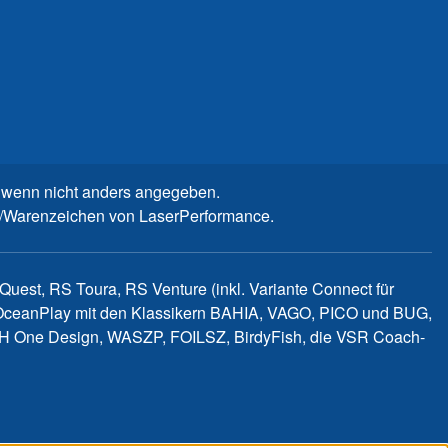
wenn nicht anders angegeben.
n-/Warenzeichen von LaserPerformance.
uest, RS Toura, RS Venture (inkl. Variante Connect für
d OceanPlay mit den Klassikern BAHIA, VAGO, PICO und BUG,
WITCH One Design, WASZP, FOILSZ, BirdyFish, die VSR Coach-