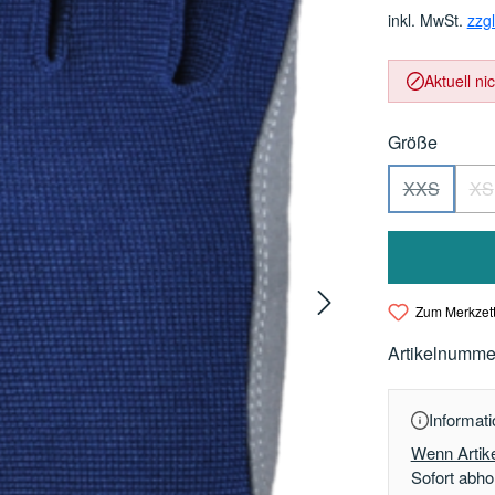
inkl. MwSt.
zzg
Aktuell ni
auswä
Größe
XXS
XS
(Diese Opti
(D
Zum Merkzett
Artikelnumme
Informati
Wenn Artike
Sofort abhol