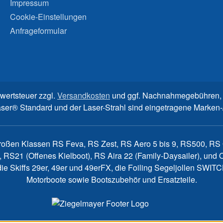
Impressum
Cookie-Einstellungen
Anfrageformular
rwertsteuer zzgl.
Versandkosten
und ggf. Nachnahmegebühren, 
aser® Standard und der Laser-Strahl sind eingetragene Marke
großen Klassen RS Feva, RS Zest, RS Aero 5 bis 9, RS500, RS Q
, RS21 (Offenes Kielboot), RS Aira 22 (Family-Daysailer), un
7, die Skiffs 29er, 49er und 49erFX, die Foiling Segeljollen S
Motorboote sowie Bootszubehör und Ersatzteile.