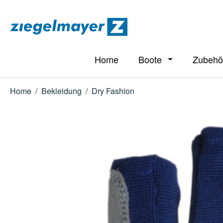
m Hauptinhalt springen
Zur Suche springen
Zur Hauptnavigation springen
Home
Boote
Zubehö
Öffne oder Schl
Home
/
Bekleidung
/
Dry Fashion
Bildergalerie überspringen