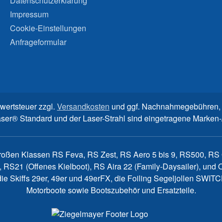
Datenschutzerklärung
Impressum
Cookie-Einstellungen
Anfrageformular
rwertsteuer zzgl.
Versandkosten
und ggf. Nachnahmegebühren, 
aser® Standard und der Laser-Strahl sind eingetragene Marke
großen Klassen RS Feva, RS Zest, RS Aero 5 bis 9, RS500, RS Q
, RS21 (Offenes Kielboot), RS Aira 22 (Family-Daysailer), un
7, die Skiffs 29er, 49er und 49erFX, die Foiling Segeljollen S
Motorboote sowie Bootszubehör und Ersatzteile.