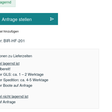
 lagernd
Anfrage stellen
el hinzufügen
r:
BIR-HF-201
onen zu Lieferzeiten
l lagernd ist
bereit!
er GLS: ca. 1 – 2 Werktage
er Spedition: ca. 4-5 Werktage
der Boote auf Anfrage
 nicht lagernd ist
uf Anfrage