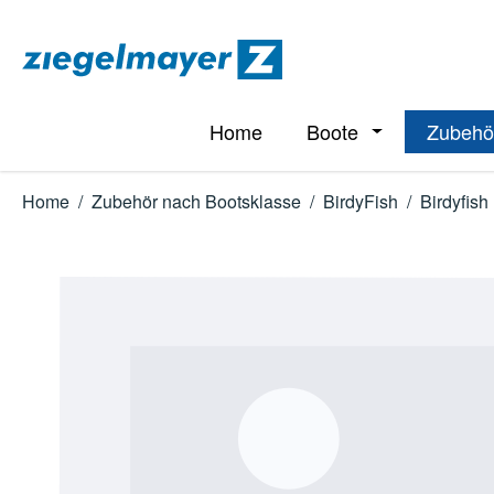
m Hauptinhalt springen
Zur Suche springen
Zur Hauptnavigation springen
Home
Boote
Zubehö
Öffne oder Schl
Home
/
Zubehör nach Bootsklasse
/
BirdyFish
/
Birdyfish
Bildergalerie überspringen