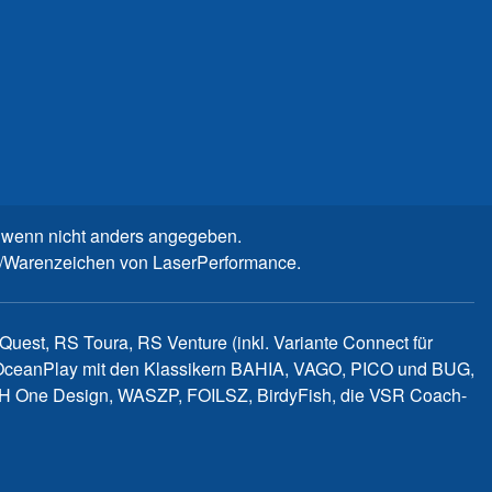
wenn nicht anders angegeben.
n-/Warenzeichen von LaserPerformance.
uest, RS Toura, RS Venture (inkl. Variante Connect für
d OceanPlay mit den Klassikern BAHIA, VAGO, PICO und BUG,
WITCH One Design, WASZP, FOILSZ, BirdyFish, die VSR Coach-