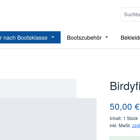
r nach Bootsklasse
Bootszubehör
Beklei
ieße das Dropdown der Kategorie Boote
Öffne oder Schließe das Dropdown der 
Öffne oder Sch
Birdyf
Regulärer Pre
50,00 €
Inhalt:
1 Stück
inkl. MwSt.
zzg