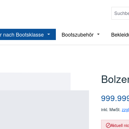
r nach Bootsklasse
Bootszubehör
Beklei
ieße das Dropdown der Kategorie Boote
Öffne oder Schließe das Dropdown der 
Öffne oder Sch
Bolze
Regulärer Pre
999.99
inkl. MwSt.
zzg
Aktuell ni