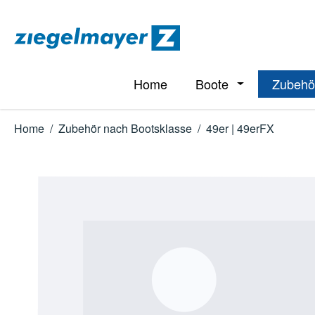
m Hauptinhalt springen
Zur Suche springen
Zur Hauptnavigation springen
Home
Boote
Zubehö
Öffne oder Schl
Home
/
Zubehör nach Bootsklasse
/
49er | 49erFX
Bildergalerie überspringen