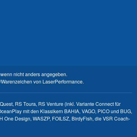
wenn nicht anders angegeben.
n-/Warenzeichen von LaserPerformance.
uest, RS Toura, RS Venture (inkl. Variante Connect für
d OceanPlay mit den Klassikern BAHIA, VAGO, PICO und BUG,
WITCH One Design, WASZP, FOILSZ, BirdyFish, die VSR Coach-