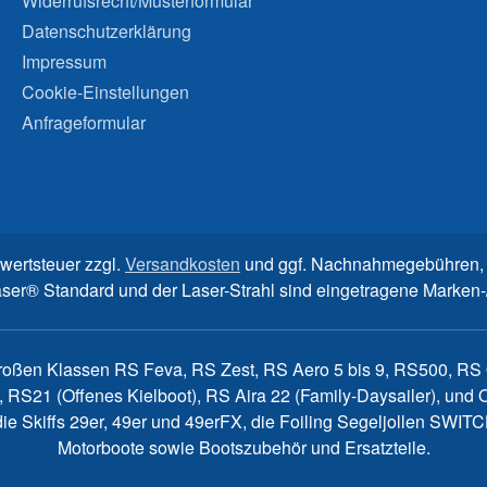
Widerrufsrecht/Musterformular
Datenschutzerklärung
Impressum
Cookie-Einstellungen
Anfrageformular
rwertsteuer zzgl.
Versandkosten
und ggf. Nachnahmegebühren, 
aser® Standard und der Laser-Strahl sind eingetragene Marke
großen Klassen RS Feva, RS Zest, RS Aero 5 bis 9, RS500, RS Q
, RS21 (Offenes Kielboot), RS Aira 22 (Family-Daysailer), un
7, die Skiffs 29er, 49er und 49erFX, die Foiling Segeljollen S
Motorboote sowie Bootszubehör und Ersatzteile.